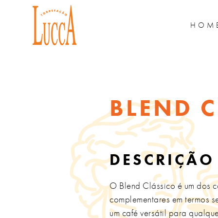
HOM
BLEND 
DESCRIÇÃO
O Blend Clássico é um dos ca
complementares em termos sen
um café versátil para qualq